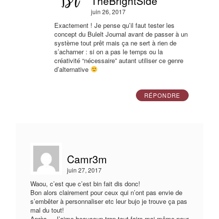
TheBrightSide
juin 26, 2017
Exactement ! Je pense qu’il faut tester les
concept du Bulelt Journal avant de passer à un
système tout prêt mais ça ne sert à rien de
s’acharner : si on a pas le temps ou la
créativité “nécessaire” autant utiliser ce genre
d’alternative
RÉPONDRE
Camr3m
juin 27, 2017
Waou, c’est que c’est bin fait dis donc!
Bon alors clairement pour ceux qui n’ont pas envie de
s’embêter à personnaliser etc leur bujo je trouve ça pas
mal du tout!
Après… J’aime beaucoup trop tout faire moi même pour