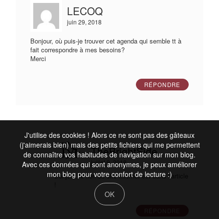
LECOQ
juin 29, 2018
Bonjour, où puis-je trouver cet agenda qui semble tt à
fait correspondre à mes besoins?
Merci
RÉPONDRE
J'utilise des cookies ! Alors ce ne sont pas des gâteaux
(j'aimerais bien) mais des petits fichiers qui me permettent
TheBrightSide
de connaître vos habitudes de navigation sur mon blog.
juillet 9, 2018
Avec ces données qui sont anonymes, je peux améliorer
mon blog pour votre confort de lecture :)
Bonjour, le lien du site internet est dans l’article
!
OK
RÉPONDRE