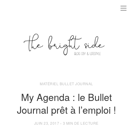
MATÉRIEL BULLET JOURNAL
My Agenda : le Bullet
Journal prêt à l’emploi !
POSTED
JUIN 23, 2017
3 MIN DE LECTURE
ON